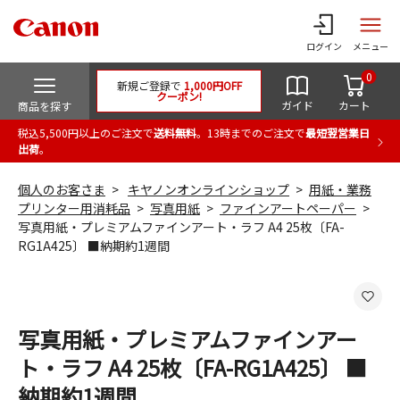
ログイン
メニュー
0
新規ご登録で
1,000円OFF
クーポン!
ガイド
カート
商品を探す
税込5,500円以上のご注文で
送料無料
。13時までのご注文で
最短翌営業日
出荷
。
個人のお客さま
キヤノンオンラインショップ
用紙・業務
プリンター用消耗品
写真用紙
ファインアートペーパー
写真用紙・プレミアムファインアート・ラフ A4 25枚〔FA-
RG1A425〕 ■納期約1週間
写真用紙・プレミアムファインアー
ト・ラフ A4 25枚〔FA-RG1A425〕 ■
納期約1週間