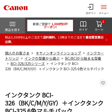
ログイン
メニュー
0
新規ご登録で
1,000円OFF
クーポン!
ガイド
カート
商品を探す
税込5,500円以上のご注文で
送料無料
。13時までのご注文で
最短翌営業日
出荷
。
個人のお客さま
キヤノンオンラインショップ
インクカー
トリッジ
インクの型番から選ぶ
BC/BCIから始まる型番
BCI-326/325シリーズ
インクタンク BCI-
326（BK/C/M/Y/GY）＋インクタンク BCI-325 6色マルチパック
インクタンク BCI-
326（BK/C/M/Y/GY）＋インクタンク
BCI-325 6色マルチパック