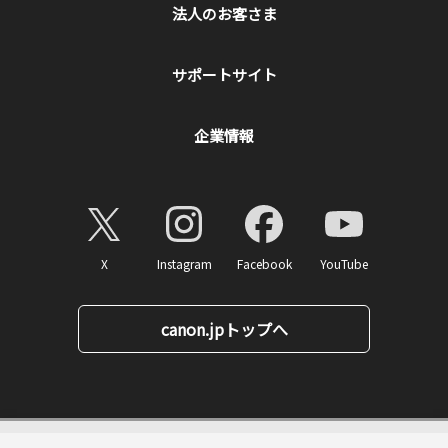
法人のお客さま
サポートサイト
企業情報
X
Instagram
Facebook
YouTube
canon.jpトップへ
6,710
ページトップへ
価格
円(税込)
消費税率10%対応
67
ポイント
送料無料