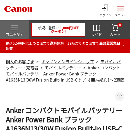
ログイン
メニュー
0
新規ご登録で
1,000円OFF
クーポン!
ガイド
カート
商品を探す
税込5,500円以上のご注文で
送料無料
。13時までのご注文で
最短翌営業日
出荷
。
個人のお客さま
キヤノンオンラインショップ
モバイルバ
ッテリー・充電器
モバイルバッテリー
Anker コンパクト
モバイルバッテリー Anker Power Bank ブラック
A1636N13(30W Fusion Built-In USB-C ｹｰﾌﾞﾙ) ■納期約1～2週間
Anker コンパクトモバイルバッテリー
Anker Power Bank ブラック
A1636N13(30W Fusion Built-In USB-C