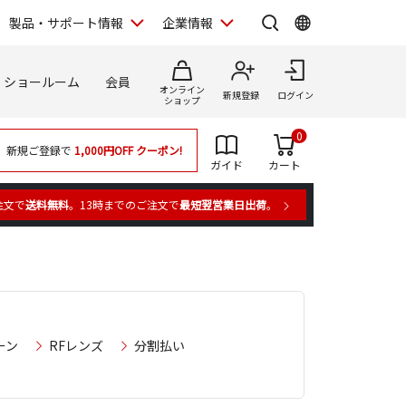
製品・サポート情報
企業情報
ショールーム
会員
オンライン
新規登録
ログイン
ショップ
0
新規ご登録で
1,000円OFF
クーポン!
ガイド
カート
注文で
送料無料
。13時までのご注文で
最短翌営業日出荷
。
ーン
RFレンズ
分割払い