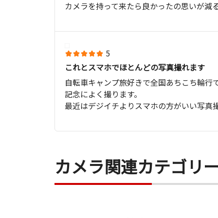
カメラを持って来たら良かったの思いが減
5
これとスマホでほとんどの写真撮れます
自転車キャンプ旅好きで全国あちこち輪行
記念によく撮ります。
最近はデジイチよりスマホの方がいい写真
でも望遠はデジイチでした。
デジカメもかさばるけど
このズームカメラはかさばらず
とても便利で常に持っていけます。
カメラ関連カテゴリ