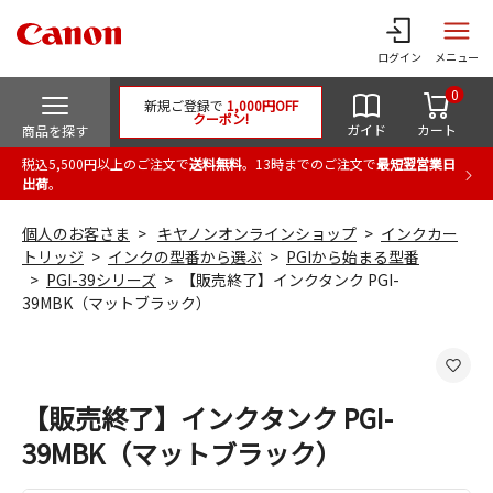
ログイン
メニュー
0
新規ご登録で
1,000円OFF
クーポン!
ガイド
カート
商品を探す
税込5,500円以上のご注文で
送料無料
。13時までのご注文で
最短翌営業日
出荷
。
個人のお客さま
キヤノンオンラインショップ
インクカー
トリッジ
インクの型番から選ぶ
PGIから始まる型番
PGI-39シリーズ
【販売終了】インクタンク PGI-
39MBK（マットブラック）
【販売終了】インクタンク PGI-
39MBK（マットブラック）