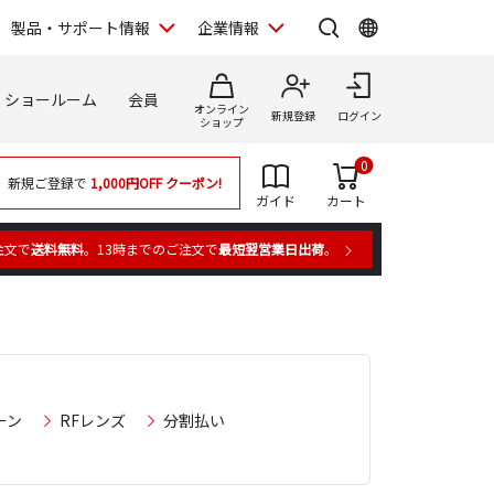
製品・サポート情報
企業情報
ショールーム
会員
オンライン
新規登録
ログイン
ショップ
0
新規ご登録で
1,000円OFF
クーポン!
ガイド
カート
注文で
送料無料
。13時までのご注文で
最短翌営業日出荷
。
ーン
RFレンズ
分割払い