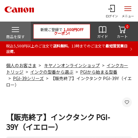
ログイン
メニュー
0
新規ご登録で
1,000円OFF
クーポン!
ガイド
カート
商品を探す
税込5,500円以上のご注文で
送料無料
。13時までのご注文で
最短翌営業日
出荷
。
個人のお客さま
キヤノンオンラインショップ
インクカー
トリッジ
インクの型番から選ぶ
PGIから始まる型番
PGI-39シリーズ
【販売終了】インクタンク PGI-39Y（イエ
ロー）
【販売終了】インクタンク PGI-
39Y（イエロー）