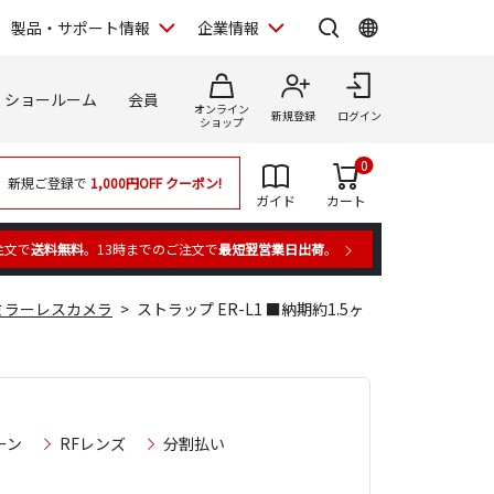
製品・サポート情報
企業情報
ショールーム
会員
オンライン
新規登録
ログイン
ショップ
0
新規ご登録で
1,000円OFF
クーポン!
ガイド
カート
注文で
送料無料
。13時までのご注文で
最短翌営業日出荷
。
ミラーレスカメラ
ストラップ ER-L1 ■納期約1.5ヶ
ーン
RFレンズ
分割払い