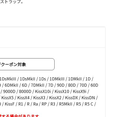
ストラップ。
OFFクーポン対象
kIII / 1DsMkII / 1Ds / 1DMkIII / 1DMkII / 1D /
 / 6DMkII / 6D / 7DMkII / 7D / 90D / 80D / 70D / 60D
/ 9000D / 8000D / KissX10i / KissX10 / KissX9i /
/ KissX5 / KissX4 / KissX3 / KissX2 / KissDX / KissDN /
/ KissF / R1 / R / Ra / RP / R3 / R5MkII / R5 / R5 C /
荷する場合があります