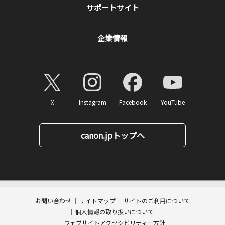
サポートサイト
企業情報
X
Instagram
Facebook
YouTube
canon.jpトップへ
26,840
ページトップへ
価格
円(税込)
消費税率10%対応
268
ポイント
送料無料
お問い合わせ
サイトマップ
サイトのご利用について
数量:
個人情報の取り扱いについて
カートに入れる
ウェブサイトアクセシビリティー方針