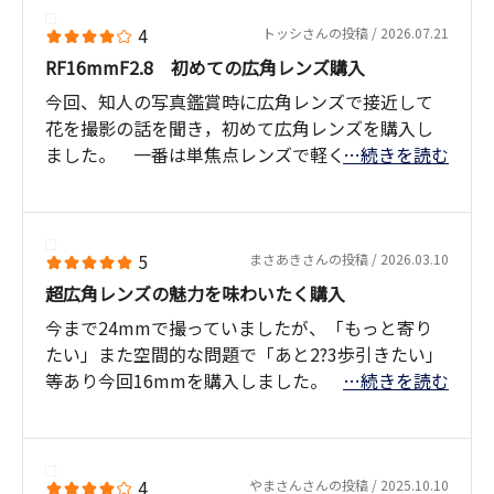
4
トッシさんの投稿 / 2026.07.21
RF16mmF2.8 初めての広角レンズ購入
今回、知人の写真鑑賞時に広角レンズで接近して
花を撮影の話を聞き，初めて広角レンズを購入し
ました。 一番は単焦点レンズで軽く撮影時楽で
…続きを読む
した。 花火撮影も近くでも一杯に大きく写せて
大変良かったです。
5
まさあきさんの投稿 / 2026.03.10
超広角レンズの魅力を味わいたく購入
今まで24mmで撮っていましたが、「もっと寄り
たい」また空間的な問題で「あと2?3歩引きたい」
等あり今回16mmを購入しました。
…続きを読む
使ってみてこのストレスが解消され大満足です。
広角から標準域では表現出来なかった写真が撮れ
るようになりました。
春先から夏に星空（天の川）等の撮影にチャレン
4
やまさんさんの投稿 / 2025.10.10