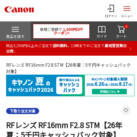
ログイン
メニュー
0
新規ご登録で
1,000円OFF
クーポン!
ガイド
カート
商品を探す
税込5,500円以上のご注文で
送料無料
。13時までのご注文で
最短翌営業日
出荷
。
RFレンズ RF16mm F2.8 STM【26年夏：5千円キャッシュバック
対象】
下取り注文対象
RFレンズ RF16mm F2.8 STM【26年
夏：5千円キャッシュバック対象】