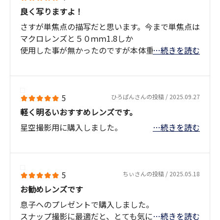
ジしたいですね。
良く写りますよ！
さすが単焦点の描写だと思います。今まで単焦点は
マクロレンズと５０ｍｍ1.8しか
使用した事が無かったのですが本体重量も軽くオ
…続きを読む
ートフォーカスも早くて良いと思います。
フィルター径が４３ｍｍと小さくて保護用のフィ
ルターのケラレとかを心配したのですが,ケンコー
のＭＣプロテクターＮＥＯでケラレも無く使用で
5
ひろぱんさんの投稿 / 2025.09.27
きて安心しました。但しＰＬフィルター径はステ
軽く明るいおすすめレンズです。
ップダウンリングを使用して５２ｍｍ（５０ｍｍ
星空撮影用に購入しました。
…続きを読む
１．８用を共用するため）を使用しています。フィ
ルターをどうしようかと悩んでいる皆様のお役に
なれば良いと思い投稿しました。
5
ちぃさんの投稿 / 2025.05.18
お勧めレンズです
息子へのプレゼントで購入しました。
スナップ撮影に最適だと、とても気に入ってます。
…続きを読む