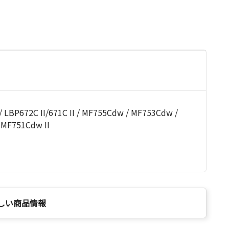
BP672C II/671C II / MF755Cdw / MF753Cdw /
 MF751Cdw II
しい商品情報