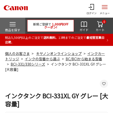
ログイン
メニュー
0
新規ご登録で
1,000円OFF
クーポン!
ガイド
カート
商品を探す
税込5,500円以上のご注文で
送料無料
。13時までのご注文で
最短翌営業日
出荷
。
個人のお客さま
キヤノンオンラインショップ
インクカー
トリッジ
インクの型番から選ぶ
BC/BCIから始まる型番
BCI-331/330シリーズ
インクタンク BCI-331XL GY グレー
[大容量]
インクタンク BCI-331XL GY グレー [大
容量]