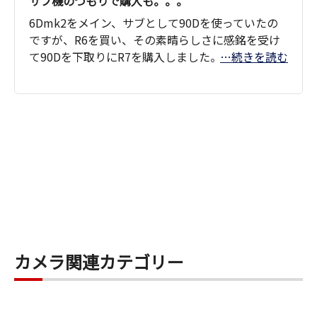
サブ機のつもりで購入も。。。
使い勝手も良く 愛機となりました。１００-４０
6Dmk2をメイン、サブとして90Dを使っていたの
０のズームも購入を考えています。
ですが、R6を買い、その素晴らしさに感銘を受け
て90Dを下取りにR7を購入しました。位置付けと
…続きを読む
してはR6のサブ機のつもりだったのですが、コン
パクトさからR7ばかり持ち歩いています。操作性
も良いし、R6と比較してよりデジタル機器として
の性格が強くなっている様に感じます。ここは賛否
両論あると思いますが、よりカメラよりのR6との
棲み分けだと思いポジティブに捉えています。
カメラ関連カテゴリー