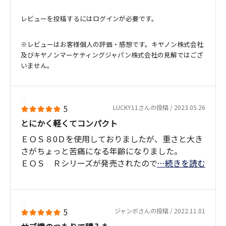
レビューを投稿するにはログインが必要です。
※レビューはお客様個人の評価・感想です。キヤノン株式会社
及びキヤノンマーケティングジャパン株式会社の見解ではござ
いません。
5
LUCKY11さんの投稿 / 2023.05.26
とにかく軽くてコンパクト
ＥＯＳ８0Ｄを使用しておりましたが、重さと大き
さがちょっと苦痛になる年齢になりました。
ＥＯＳ Ｒシリーズが発売されたので、様子見をし
…続きを読む
ていましたが コンパクトで携行性が良く
画素数も大きいＲ７を思い切って購入しました。
納期２ヶ月を覚悟でキャノンオンラインショップ
に発注したら、あっと言う間に納品。早速２泊３
5
ジャンボさんの投稿 / 2022.11.01
日の四国旅行で初体験となりましたが