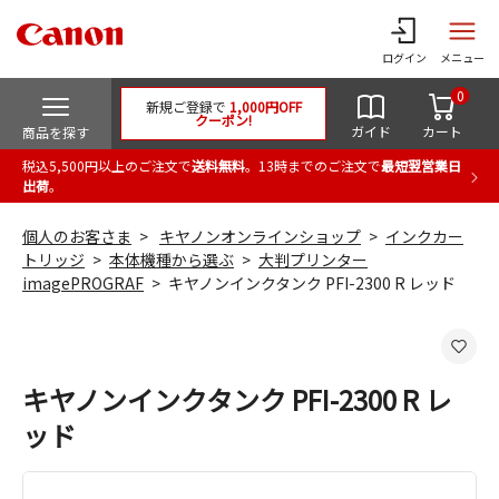
ログイン
メニュー
0
新規ご登録で
1,000円OFF
クーポン!
ガイド
カート
商品を探す
税込5,500円以上のご注文で
送料無料
。13時までのご注文で
最短翌営業日
出荷
。
個人のお客さま
キヤノンオンラインショップ
インクカー
トリッジ
本体機種から選ぶ
大判プリンター
imagePROGRAF
キヤノンインクタンク PFI-2300 R レッド
キヤノンインクタンク PFI-2300 R レ
ッド