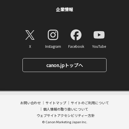
企業情報
X
Instagram
Facebook
YouTube
canon.jpトップへ
20,790
ページトップへ
価格
円(税込)
消費税率10%対応
207
ポイント
送料無料
お問い合わせ
サイトマップ
サイトのご利用について
数量:
個人情報の取り扱いについて
カートに入れる
ウェブサイトアクセシビリティー方針
© Canon Marketing Japan Inc.