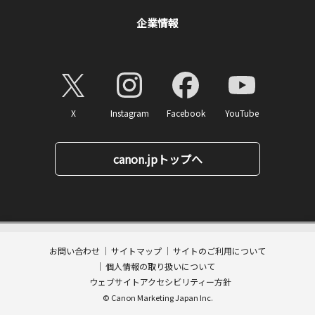
企業情報
X
Instagram
Facebook
YouTube
canon.jpトップへ
41,580
ページトップへ
価格
円(税込)
消費税率10%対応
415
ポイント
送料無料
お問い合わせ
サイトマップ
サイトのご利用について
数量:
個人情報の取り扱いについて
カートに入れる
ウェブサイトアクセシビリティー方針
© Canon Marketing Japan Inc.