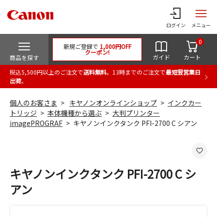
ログイン
メニュー
0
新規ご登録で
1,000円OFF
クーポン!
ガイド
カート
商品を探す
税込5,500円以上のご注文で
送料無料
。13時までのご注文で
最短翌営業日
出荷
。
個人のお客さま
キヤノンオンラインショップ
インクカー
トリッジ
本体機種から選ぶ
大判プリンター
imagePROGRAF
キヤノンインクタンク PFI-2700 C シアン
キヤノンインクタンク PFI-2700 C シ
アン