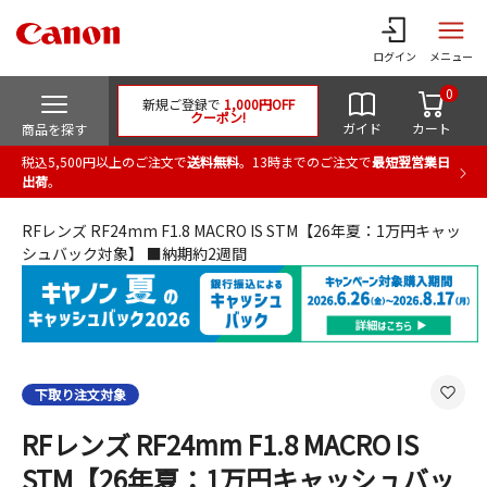
ログイン
メニュー
0
新規ご登録で
1,000円OFF
クーポン!
ガイド
カート
商品を探す
税込5,500円以上のご注文で
送料無料
。13時までのご注文で
最短翌営業日
出荷
。
RFレンズ RF24mm F1.8 MACRO IS STM【26年夏：1万円キャッ
シュバック対象】 ■納期約2週間
下取り注文対象
RFレンズ RF24mm F1.8 MACRO IS
STM【26年夏：1万円キャッシュバッ