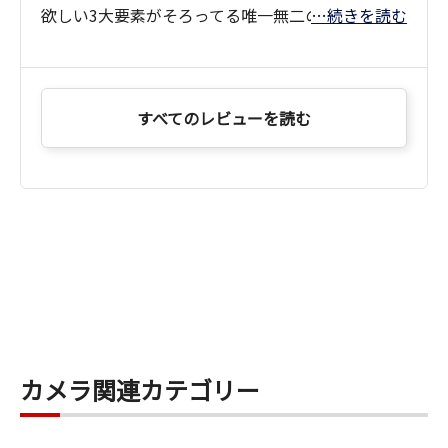
欲しい3大要素がそろってる唯一無二のレンズ。
…続きを読む
24mmの超広角。
28mmじゃ少し狭くて、16mmは広すぎる。
ちょっと引けばすべて入るし、歪みがない。
すべてのレビューを読む
周辺まで使えちゃう。
F1.8の大口径。
超広角なのに強烈なボケが大きい。ボケ方もキレ
イ。
だいたいF2.2?3.5あたりを使うが、
極端に暗い店ではF1.8に頼ることもある。
マクロ。
とにかくこれがこのレンズの魅力。
寄れる。味に寄れる。食材のディテールまで写
カメラ関連カテゴリー
る。
しかも高画質。