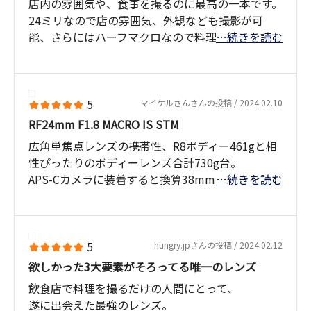
店内の雰囲気や、食事を撮るのに最高の一本です。
り出来てしまうのです。
24ミリなので店の雰囲気、外観なども撮影が可
能、さらにはハーフマクロなので料理の撮影も。
…続きを読む
ちなみに他社の機材で同じ事をやろうとすると、AI
軽く小さいので普通のお出かけバックに入れた状
曰く「重量バランスで破綻する」そうです。
態で飲食店に行くこともできます。そして、明るい
レンズなので暗い店内や、夜の店の雰囲気など映
さらにキヤノンの電子ISは手ぶれを消すのではな
し出すことも可能で、まさに求めていたレンズで
5
マイケルさんさんの投稿 / 2024.02.10
く、自然に収束させるという思想になっています
す。
RF24mm F1.8 MACRO IS STM
から、昨今のSNSの「手ぶれはちょっと残ってた
方が良い」というトレンドにもマッチしています。
広角単焦点レンズの携帯性、R8ボディー461gと相
性ぴったりのボディーレンズ合計730g台。
キヤノンが狙って設計したかは分かりませんが、最
APS-Cカメラに装着すると換算38mmとなり、GR
…続きを読む
強の自撮り機材が完成しました。
IIIx相応のごきげんなスナップ撮影が出来る。
非Lレンズにもかかわらず広角ズームLレンズとの
スマホの性能向上が著しい昨今ですが「動画で、
解像度の差異は、殆ど感じないレベルです。
ボケた、自撮り」はスマホでは決して出来ませ
ちなみにマクロ近接撮影利用時には、最短撮影距
5
hungry.jpさんの投稿 / 2024.02.12
ん。これほど違いが分かりやすい商品価値はなか
離（14cm）が短すぎて、フードが影になってしま
欲しかった3大要素がそろってる唯一のレンズ
なかありません。キヤノンはもっとアピールして
います。
飲食店で料理を撮るだけの人間にとって、
いいと思います。
遂に出会えた最強のレンズ。