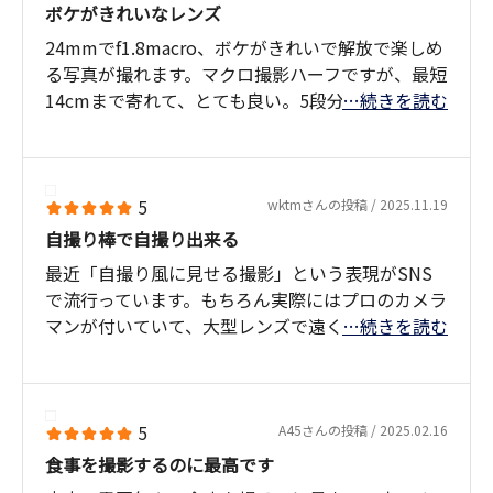
ボケがきれいなレンズ
24mmでf1.8macro、ボケがきれいで解放で楽しめ
る写真が撮れます。マクロ撮影ハーフですが、最短
14cmまで寄れて、とても良い。5段分の手ぶれ補
…続きを読む
正も、R6m2ボディの手ぶれ補正と合わせると6.5
段の補正が可能である事も、あまり手ぶれを意識
せず安心して撮影出来ます。EF24-70mmf2.8も持
っていますが、やはり単焦点は良いと感じます。
5
wktmさんの投稿 / 2025.11.19
EFと言う事もありますので、比較対象にはならな
自撮り棒で自撮り出来る
いかとも思いますが。とにかく軽いのも良い。描
最近「自撮り風に見せる撮影」という表現がSNS
写力もシャープです。
で流行っています。もちろん実際にはプロのカメラ
とても、気に入っています。
マンが付いていて、大型レンズで遠くから自撮り
…続きを読む
風に撮影しているだけです。自撮り風のボケ映像は
プロの撮影技術です。
ところが。軽量な R50V にこのレンズを付け縦構図
5
A45さんの投稿 / 2025.02.16
にすれば、
食事を撮影するのに最高です
上記のようなプロの自撮り風映像を、本当に自撮