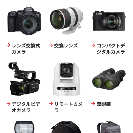
こんなレンズ、どこを探しても見つからない。
まさに自分のために開発してくれたんじゃないか
と思ってしまう。
ありがとう。
後継機に臨むなら
レンズ交換式
交換レンズ
コンパクトデ
EF-M28のようにリングライトを付けて欲しい。
カメラ
ジタルカメラ
（さらなる薄型化もできるならありがたい。F2.0で
もいいので）
デジタルビデ
リモートカメ
双眼鏡
オカメラ
ラ