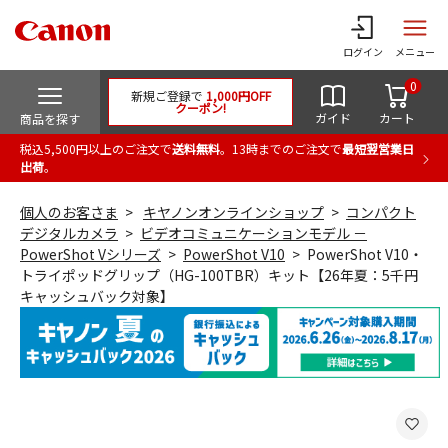
ログイン
メニュー
0
新規ご登録で
1,000円OFF
クーポン!
ガイド
カート
商品を探す
税込5,500円以上のご注文で
送料無料
。13時までのご注文で
最短翌営業日
出荷
。
個人のお客さま
キヤノンオンラインショップ
コンパクト
デジタルカメラ
ビデオコミュニケーションモデル －
PowerShot Vシリーズ
PowerShot V10
PowerShot V10・
トライポッドグリップ（HG-100TBR）キット【26年夏：5千円
キャッシュバック対象】