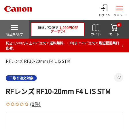
ログイン
メニュー
0
新規ご登録で
1,000円OFF
クーポン!
ガイド
カート
商品を探す
税込5,500円以上のご注文で
送料無料
。13時までのご注文で
最短翌営業日
出荷
。
RFレンズ RF10-20mm F4 L IS STM
下取り注文対象
RFレンズ RF10-20mm F4 L IS STM
(0件)