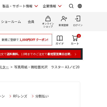
製品・サポート情報
企業情報
ショールーム
会員
オンライン
新規登録
ログイン
ショップ
0
新規ご登録で
1,000円OFF
クーポン!
ガイド
カート
注文で
送料無料
。13時までのご注文で
最短翌営業日出荷
。
スター
写真用紙・微粒面光沢 ラスター A3ノビ20
ーン
RFレンズ
分割払い