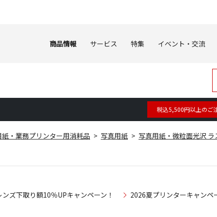
商品情報
サービス
特集
イベント・交流
税込5,500円以上のご
用紙・業務プリンター用消耗品
写真用紙
写真用紙・微粒面光沢 ラ
レンズ下取り額10％UPキャンペーン！
2026夏プリンターキャンペ