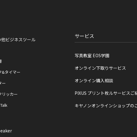
サービス
の他ビジネスツール
写真教室 EOS学園
書
オンライン下取りサービス
ク&タイマー
オンライン購入相談
ター
PIXUS プリント枚ルサービスご
クリッカー
 Talk
キヤノンオンラインショップの
eaker