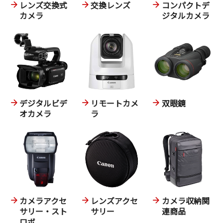
レンズ交換式
交換レンズ
コンパクトデ
カメラ
ジタルカメラ
24-70mmに欲しいと思う焦点距離は、24?135mm
F2.8-F3.5 あたりか、35-150mm F2.8通しが
欲しいように思います。
デジタルビデ
リモートカメ
双眼鏡
オカメラ
ラ
カメラアクセ
レンズアクセ
カメラ収納関
サリー・スト
サリー
連商品
ロボ