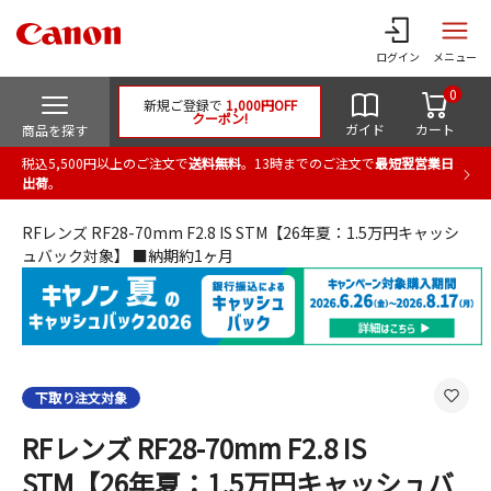
ログイン
メニュー
0
新規ご登録で
1,000円OFF
クーポン!
ガイド
カート
商品を探す
税込5,500円以上のご注文で
送料無料
。13時までのご注文で
最短翌営業日
出荷
。
RFレンズ RF28-70mm F2.8 IS STM【26年夏：1.5万円キャッシ
ュバック対象】 ■納期約1ヶ月
下取り注文対象
RFレンズ RF28-70mm F2.8 IS
STM【26年夏：1.5万円キャッシュバ