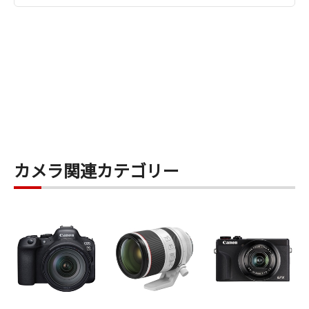
足な撮影が出来ました。
当然 徒歩ですから 一つの目的地での風景では急激
には景色は変わる場面が少ないように感じます。
( 風景が急激に変わるとすれば、それは再度車等で
移動し２め３つめの目的地に着いてから )
16-35mm ／ 24-70mm ／ 70-200mm よく言われ
る大三元レンズですが
なぜ24-70mm の 次が 70-200mm と 画角が飛んで
しまうのか？に疑問を感じています。
( 一つの場所で大きく画角が変化する場所が撮りた
カメラ関連カテゴリー
いと思って70-200mmのレンズに交換しても
道すがら撮りたい風景を撮るためには再度24-
70mmにレンズ交換をしなければなりません )
何故焦点距離を被らせたレンズが無いのだろう？
と感じます。
（ 確かに24-24mmの便利ズームはありますが、F
値が暗いのと重量も重くなり
レンズ長も長くなってしまいます。 ）