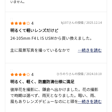
いません。
4
kj107さんの投稿 / 2025.12.14
明るくて軽いレンズだけど
24-105mm F4 L IS USMから買い換えました。
主に風景写真を撮っているなかで
…続きを読む
RF28-70mm F2.8 IS STMは明るくて軽いとても良
いレンズだと思いますが
やはり長さが足りない気がします。( 焦点距離が足
らない )
4
ひろのりさんの投稿 / 2024.10.10
明るく、軽く、防塵防滴仕様に満足
旅行では目的地には車、旅客機、列車などで移動
彼岸花を撮影に、鎌倉へ出かけました。花の撮影
します、でも目的地に着いてからは
で時期は選べず、雨天となりました。暗い、雨、
徒歩で周辺を巡り写真を撮ることになるかと思い
風もありレンズデビューなのにと頭をかすめまし
…続きを読む
ます。
たが、軽量で明るい、防滴仕様のため問題無く満