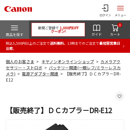
ログイン
メニュー
0
新規ご登録で
1,000円OFF
クーポン!
ガイド
カート
商品を探す
税込5,500円以上のご注文で
送料無料
。13時までのご注文で
最短翌営業日
出荷
。
個人のお客さま
キヤノンオンラインショップ
カメラアク
セサリー・ストロボ
バッテリー関連(一眼レフ/ミラーレスカ
メラ)
電源アダプター関連
【販売終了】ＤＣカプラ－DR-
E12
【販売終了】ＤＣカプラ－DR-E12