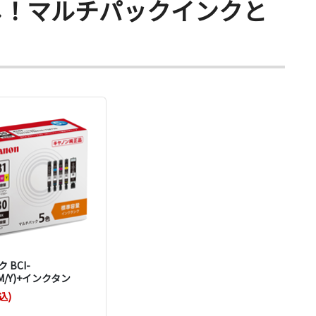
し！マルチパックインクと
！
 BCI-
C/M/Y)+インクタン
込)