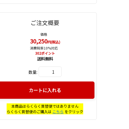
ご注文概要
価格
30,250
円(税込)
消費税率10%対応
302
ポイント
送料無料
数量:
カートに入れる
本商品はらくらく買替便ではありません
らくらく買替便のご購入は
こちら
をクリック