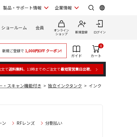
製品・サポート情報
企業情報
ショールーム
会員
オンライン
新規登録
ログイン
ショップ
0
新規ご登録で
1,000円OFF
クーポン!
ガイド
カート
注文で
送料無料
。13時までのご注文で
最短翌営業日出荷
。
ー・スキャン機能付き
独立インクタンク
インク
ーン
RFレンズ
分割払い