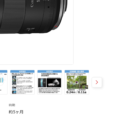
納期
約5ヶ月