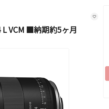
.4 L VCM ■納期約5ヶ月