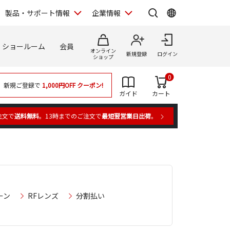
製品・サポート情報
企業情報
ショールーム
会員
オンライン
新規登録
ログイン
ショップ
0
新規ご登録で
1,000円OFF
クーポン!
ガイド
カート
注文で
送料無料
。13時までのご注文で
最短翌営業日出荷
。
ーン
RFレンズ
分割払い