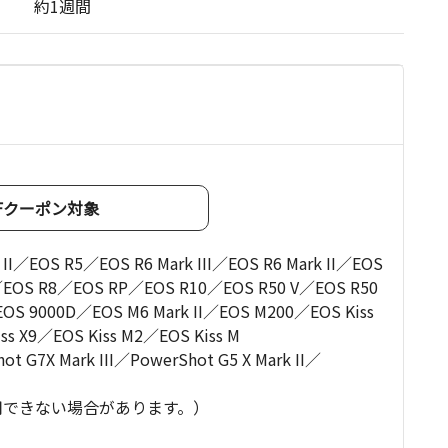
約1週間
OFFクーポン対象
／EOS R5／EOS R6 Mark III／EOS R6 Mark II／EOS
EOS R8／EOS RP／EOS R10／EOS R50 V／EOS R50
OS 9000D／EOS M6 Mark II／EOS M200／EOS Kiss
iss X9／EOS Kiss M2／EOS Kiss M
 G7X Mark III／PowerShot G5 X Mark II／
用できない場合があります。）