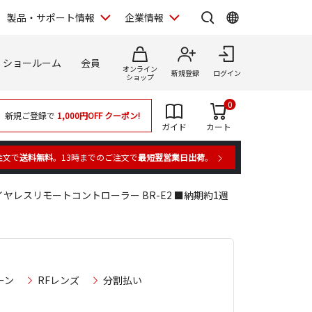
製品・サポート情報
企業情報
ショールーム
会員
オンライン
新規登録
ログイン
ショップ
0
新規ご登録で
1,000円OFF
クーポン!
ガイド
カート
注文で
送料無料
。13時までのご注文で
最短翌営業日出荷
。
イヤレスリモートコントローラー BR-E2 ■納期約1週
ーン
RFレンズ
分割払い