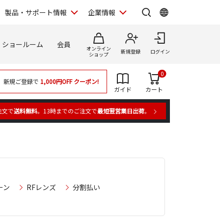
製品・サポート情報
企業情報
ショールーム
会員
オンライン
新規登録
ログイン
ショップ
0
新規ご登録で
1,000円OFF
クーポン!
ガイド
カート
注文で
送料無料
。13時までのご注文で
最短翌営業日出荷
。
ーン
RFレンズ
分割払い