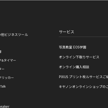
サービス
の他ビジネスツール
写真教室 EOS学園
書
オンライン下取りサービス
ク&タイマー
オンライン購入相談
ター
PIXUS プリント枚ルサービスご
クリッカー
 Talk
キヤノンオンラインショップの
eaker