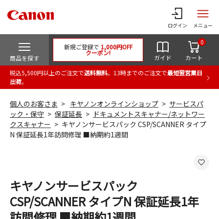
ログイン
メニュー
0
新規ご登録で
1,000円OFF
クーポン!
ガイド
カート
商品を探す
税込5,500円以上のご注文で
送料無料
。13時までのご注文で
最短翌営業日
出荷
。
個人のお客さま
キヤノンオンラインショップ
サービスパ
ック・保守
保証延長
ドキュメントスキャナー/ネットワー
クスキャナー
キヤノンサービスパック CSP/SCANNER タイプ
N 保証延長1年訪問修理 ■納期約1週間
キヤノンサービスパック
CSP/SCANNER タイプN 保証延長1年
訪問修理 ■納期約1週間