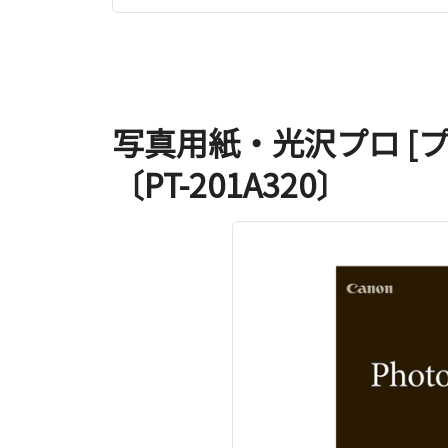
写真用紙・光沢プロ [プラ
〔PT-201A320〕