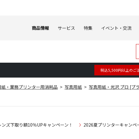
商品情報
サービス
特集
イベント・交流
税込5,500円以上のご
用紙・業務プリンター用消耗品
写真用紙
写真用紙・光沢 プロ [プ
レンズ下取り額10％UPキャンペーン！
2026夏プリンターキャンペ