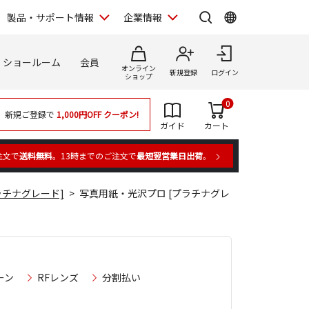
製品・サポート情報
企業情報
ショールーム
会員
オンライン
新規登録
ログイン
ショップ
0
新規ご登録で
1,000円OFF
クーポン!
ガイド
カート
注文で
送料無料
。13時までのご注文で
最短翌営業日出荷
。
ラチナグレード]
写真用紙・光沢プロ [プラチナグレ
ーン
RFレンズ
分割払い