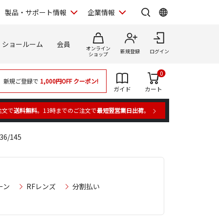
製品・サポート情報
企業情報
ショールーム
会員
オンライン
新規登録
ログイン
ショップ
0
新規ご登録で
1,000円OFF
クーポン!
ガイド
カート
注文で
送料無料
。13時までのご注文で
最短翌営業日出荷
。
6/145
ーン
RFレンズ
分割払い