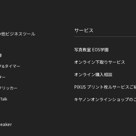
サービス
の他ビジネスツール
写真教室 EOS学園
書
オンライン下取りサービス
ク&タイマー
オンライン購入相談
ター
PIXUS プリント枚ルサービスご
クリッカー
 Talk
キヤノンオンラインショップの
eaker