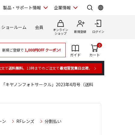
製品・サポート情報
企業情報
ショールーム
会員
オンライン
新規登録
ログイン
ショップ
0
新規ご登録で
1,000円OFF
クーポン!
ガイド
カート
注文で
送料無料
。13時までのご注文で
最短翌営業日出荷
。
「キヤノンフォトサークル」2023年4月号（送料
ーン
RFレンズ
分割払い