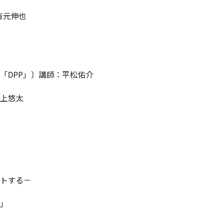
有元伸也
DPP」〕講師：平松佑介
上悠太
トする－
」