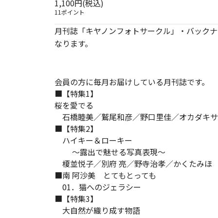
1,100円(税込)
11ポイント
月刊誌「キヤノンフォトサークル」・バックナ
なります。
会員の方に毎月お届けしている月刊誌です。
■【特集1】
桜を愛でる
石橋睦美／鷲尾和彦／野口里佳／オカダキサラ
■【特集2】
ハイキー＆ローキー
～露出で魅せる写真表現～
榎並悦子／別府 亮／野寺治孝／かくたみほ
■南 阿沙美 とてもとっても
01．猫へのジェラシー
■【特集3】
大自然が織り成す物語