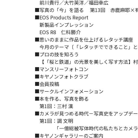
前川貴行／大竹英洋／福田幸広
■写真の「今」を語る 第13回 赤鹿麻耶×
■EOS Products Report
新製品インプレッション
EOS R8 仁科勝介
■思いのままに作品を仕上げるレタッチ講座
今月のテーマ〔「レタッチでできること」と「
■プロの技を知ろう
【「桜と鉄道」の光景を美しく写す方法】村
■マンスリーフォトコン
■キヤノンフォトクラブ
■会員投稿
■サークルインフォメーション
■本を作る、写真を飾る
第1回：三村 漢
■カメラが見つめる時代－写真史をアップデー
第1回：調 文明
「一億総被写体時代の私たちとカメラ
■キヤノンギャラリーのご案内