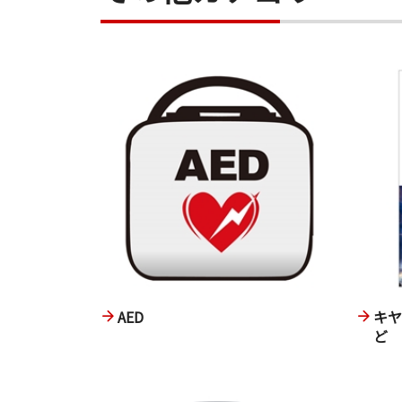
AED
キ
ど