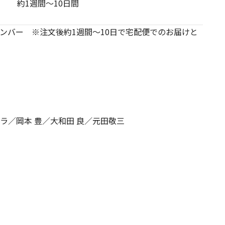
約1週間～10日間
ンバー ※注文後約1週間～10日で宅配便でのお届けと
／岡本 豊／大和田 良／元田敬三