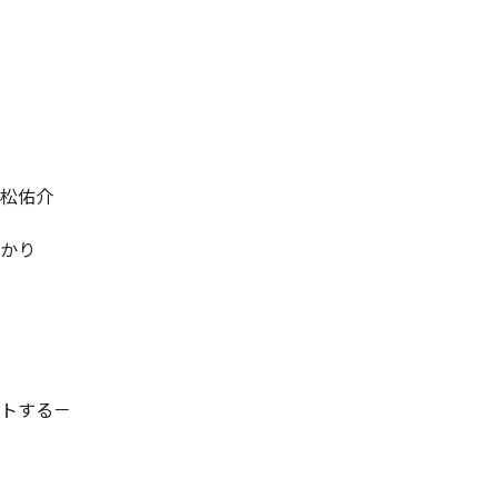
松佑介
かり
トする－