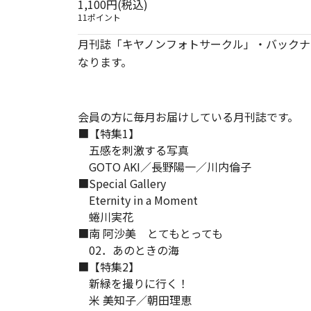
1,100円(税込)
11ポイント
月刊誌「キヤノンフォトサークル」・バックナ
なります。
会員の方に毎月お届けしている月刊誌です。
■【特集1】
五感を刺激する写真
GOTO AKI／長野陽一／川内倫子
■Special Gallery
Eternity in a Moment
蜷川実花
■南 阿沙美 とてもとっても
02．あのときの海
■【特集2】
新緑を撮りに行く！
米 美知子／朝田理恵