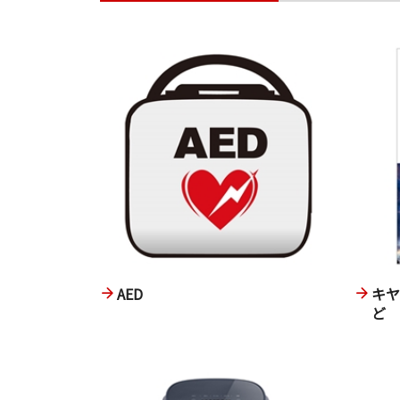
AED
キ
ど