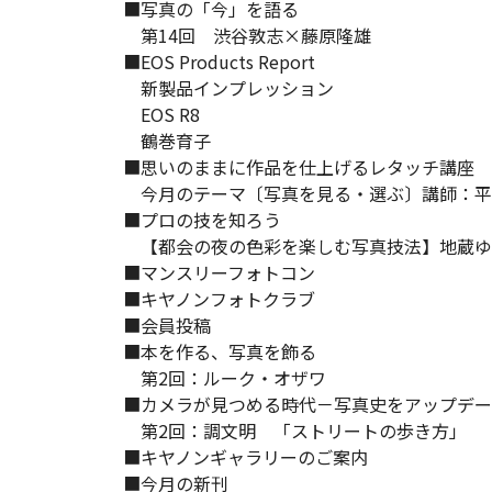
■写真の「今」を語る
第14回 渋谷敦志×藤原隆雄
■EOS Products Report
新製品インプレッション
EOS R8
鶴巻育子
■思いのままに作品を仕上げるレタッチ講座
今月のテーマ〔写真を見る・選ぶ〕講師：平
■プロの技を知ろう
【都会の夜の色彩を楽しむ写真技法】地蔵ゆ
■マンスリーフォトコン
■キヤノンフォトクラブ
■会員投稿
■本を作る、写真を飾る
第2回：ルーク・オザワ
■カメラが見つめる時代－写真史をアップデー
第2回：調文明 「ストリートの歩き方」
■キヤノンギャラリーのご案内
■今月の新刊