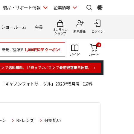
製品・サポート情報
企業情報
ショールーム
会員
オンライン
新規登録
ログイン
ショップ
0
新規ご登録で
1,000円OFF
クーポン!
ガイド
カート
注文で
送料無料
。13時までのご注文で
最短翌営業日出荷
。
「キヤノンフォトサークル」2023年5月号（送料
ーン
RFレンズ
分割払い