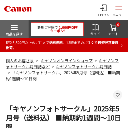
ログイン
メニュー
0
新規ご登録で
1,000円OFF
クーポン!
ガイド
カート
商品を探す
税込5,500円以上のご注文で
送料無料
。13時までのご注文で
最短翌営業日
出荷
。
個人のお客さま
キヤノンオンラインショップ
キヤノンフ
ォトサークル月刊誌など
キヤノンフォトサークル月刊誌
「キヤノンフォトサークル」2025年5月号（送料込） ■納期
約1週間～10日間
「キヤノンフォトサークル」2025年5
月号（送料込） ■納期約1週間～10日
間