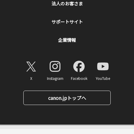
法人のお客さま
サポートサイト
企業情報
X
Instagram
Facebook
YouTube
canon.jpトップへ
1,100
ページトップへ
価格
円(税込)
消費税率10%対応
11
ポイント
送料無料