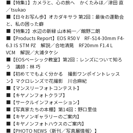
■【特集1】カメラと、心の旅へ かくたみほ／津田 直
／tsukao
■【日々お写ん歩】オカダキサラ 第2回：最後の運動会
と、私の困った癖
■【特集2】水辺の新緑 山本純一／館野二朗
■【Products Report】EOS R50 V RF-S14-30mm F4-
6.3 IS STM PZ 解説／合地清晃 RF20mm F1.4 L
VCM 解説／大浦タケシ
■【EOSベーシック教室】第2回：レンズについて知ろ
う 講師：林 巧
■【初めてでもよく分かる 撮影ワンポイントレッス
ン】マクロレンズで花撮影 川合麻紀
■【マンスリーフォトコンテスト】
■【キヤノンフォトクラブ】
■【サークルインフォメーション】
■【写真家たちの本棚】第14回：野口里佳
■【キヤノンギャラリーのご案内】
■【キヤノンフォトハウスのご案内】
■【PHOTO NEWS〈新刊／写真展情報〉】