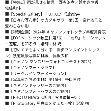
■【特集1】雨が見せる情景 野寺治孝／鈴木さや香／
佐藤和斗
■【Special Gallery】『U.F.O.』 佐藤健寿
■【日々お写ん歩】オカダキサラ 第3回：変わる形と、
変わらない形
■【特別企画】2024年 キヤノンフォトクラブ年度賞発表
■【EOSベーシック教室】第3回：「絞り」と「シャッタ
ー速度」を知ろう 講師：林 巧
■【初めてでもよく分かる 撮影ワンポイントレッス
ン】鉄道風景写真に挑戦 長根広和
■【キヤノン マンスリーフォトコンテスト2025】
■【キヤノンフォトクラブ】
■【サークルインフォメーション】
■【写真家たちの本棚】第15回：野口里佳
■【キヤノンギャラリーのご案内】
■【キヤノンフォトハウスのご案内】
■【PHOTO NEWS〈新刊／写真展情報〉】
■【Photo Story 写真家を変えた一枚】沢渡 朔