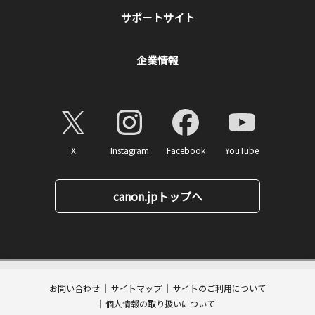
サポートサイト
企業情報
X
Instagram
Facebook
YouTube
canon.jpトップへ
1,100
ページトップへ
価格
円(税込)
消費税率10%対応
11
ポイント
送料無料
お問い合わせ
サイトマップ
サイトのご利用について
数量:
個人情報の取り扱いについて
カートに入れる