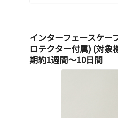
インターフェースケーブル I
ロテクター付属) (対象機種：
期約1週間～10日間