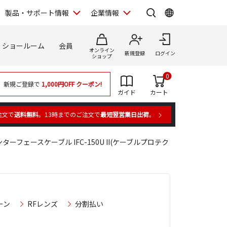
製品・サポート情報
企業情報
ショールーム
会員
オンライン
新規登録
ログイン
ショップ
0
新規ご登録で
1,000円OFF
クーポン!
ガイド
カート
注文で
送料無料
。13時までのご注文で
最短翌営業日出荷
。
ターフェースケーブル IFC-150U II(ケーブルプロテク
ーン
RFレンズ
分割払い