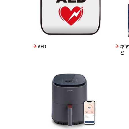
AED
キ
ど