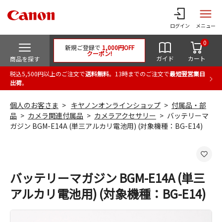
ログイン
メニュー
0
新規ご登録で
1,000円OFF
クーポン!
ガイド
カート
商品を探す
税込5,500円以上のご注文で
送料無料
。13時までのご注文で
最短翌営業日
出荷
。
個人のお客さま
キヤノンオンラインショップ
付属品・部
品
カメラ関連付属品
カメラアクセサリー
バッテリーマ
ガジン BGM-E14A (単三アルカリ電池用) (対象機種：BG-E14)
バッテリーマガジン BGM-E14A (単三
アルカリ電池用) (対象機種：BG-E14)