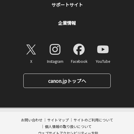
サポートサイト
企業情報
X
Instagram
Facebook
YouTube
canon.jpトップへ
4,400
ページトップへ
価格
円(税込)
消費税率10%対応
44
ポイント
お問い合わせ
サイトマップ
サイトのご利用について
数量:
個人情報の取り扱いについて
カートに入れる
ウェブサイトアクセシビリティー方針