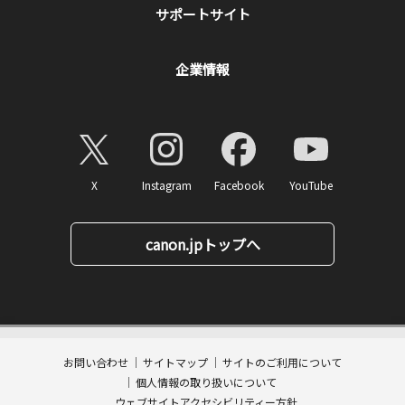
サポートサイト
企業情報
X
Instagram
Facebook
YouTube
canon.jpトップへ
1,100
ページトップへ
価格
円(税込)
消費税率10%対応
11
ポイント
お問い合わせ
サイトマップ
サイトのご利用について
数量:
個人情報の取り扱いについて
カートに入れる
ウェブサイトアクセシビリティー方針