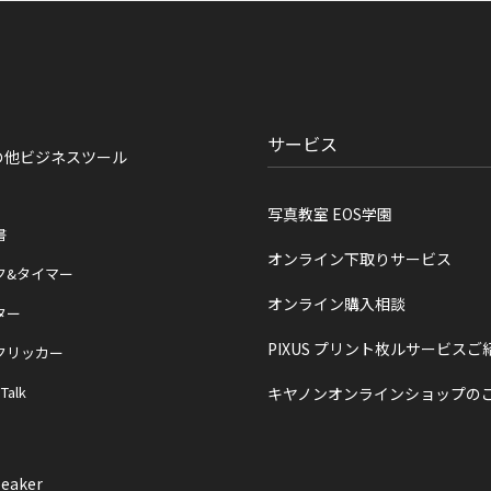
サービス
の他ビジネスツール
写真教室 EOS学園
書
オンライン下取りサービス
ク&タイマー
オンライン購入相談
ター
PIXUS プリント枚ルサービスご
クリッカー
 Talk
キヤノンオンラインショップの
eaker