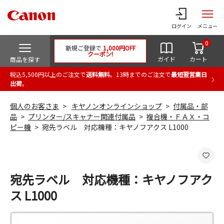
ログイン
メニュー
0
新規ご登録で
1,000円OFF
クーポン!
ガイド
カート
商品を探す
税込5,500円以上のご注文で
送料無料
。13時までのご注文で
最短翌営業日
出荷
。
個人のお客さま
キヤノンオンラインショップ
付属品・部
品
プリンター/スキャナー関連付属品
複合機・ＦＡＸ・コ
ピー機
宛先ラベル 対応機種：キヤノフアクス L1000
宛先ラベル 対応機種：キヤノフアク
ス L1000