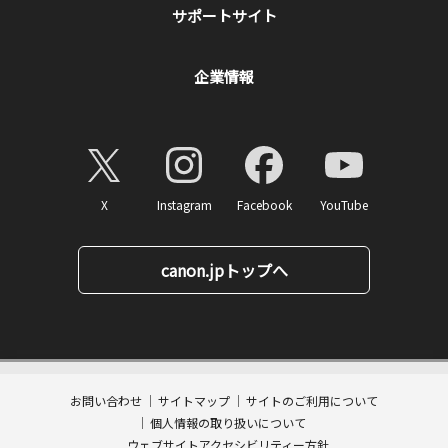
サポートサイト
企業情報
X
Instagram
Facebook
YouTube
canon.jpトップへ
126
ページトップへ
価格
円(税込)
消費税率10%対応
1
ポイント
お問い合わせ
サイトマップ
サイトのご利用について
数量:
個人情報の取り扱いについて
カートに入れる
ウェブサイトアクセシビリティー方針