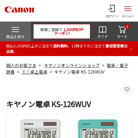
ログイン
メニュー
0
新規ご登録で
1,000円OFF
クーポン!
ガイド
カート
商品を探す
税込5,500円以上のご注文で
送料無料
。13時までのご注文で
最短翌営業日
出荷
。
個人のお客さま
キヤノンオンラインショップ
電卓・電子
辞書
ミニ卓上電卓
キヤノン電卓 KS-126WUV
キヤノン電卓 KS-126WUV