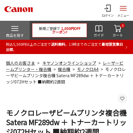
ログイン
メニュー
0
新規ご登録で
1,000円OFF
クーポン!
ガイド
カート
商品を探す
税込5,500円以上のご注文で
送料無料
。13時までのご注文で
最短翌営業日
出荷
。
個人のお客さま
キヤノンオンラインショップ
レーザービ
ームプリンター・複合機
複合機
モノクロA4
モノクロレ
ーザビームプリンタ複合機 Satera MF289dw ＋ トナーカートリ
ッジ072Hセット ■納期約2週間
モノクロレーザビームプリンタ複合機
Satera MF289dw ＋ トナーカートリッ
ジ072Hセット ■納期約2週間