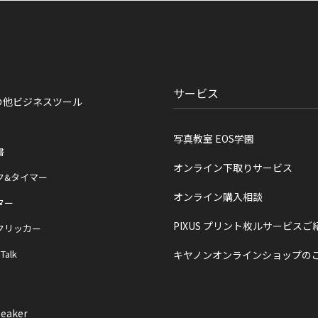
サービス
の他ビジネスツール
写真教室 EOS学園
書
オンライン下取りサービス
ク&タイマー
オンライン購入相談
ター
PIXUS プリント枚ルサービスご
クリッカー
 Talk
キヤノンオンラインショップの
eaker