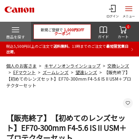
ログイン
メニュー
0
新規ご登録で
1,000円OFF
クーポン!
ガイド
カート
商品を探す
税込5,500円以上のご注文で
送料無料
。13時までのご注文で
最短翌営業日
出荷
。
個人のお客さま
キヤノンオンラインショップ
交換レンズ
EFマウント
ズームレンズ
望遠レンズ
【販売終了】
【初めてのレンズセット】EF70-300mm F4-5.6 IS II USM＋プロ
テクターセット
【販売終了】【初めてのレンズセッ
ト】EF70-300mm F4-5.6 IS II USM＋
プロテクターセット