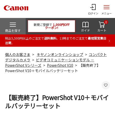
ログイン
メニュー
0
新規ご登録で
1,000円OFF
クーポン!
ガイド
カート
商品を探す
税込5,500円以上のご注文で
送料無料
。13時までのご注文で
最短翌営業日
出荷
。
個人のお客さま
キヤノンオンラインショップ
コンパクト
デジタルカメラ
ビデオコミュニケーションモデル －
PowerShot Vシリーズ
PowerShot V10
【販売終了】
PowerShot V10＋モバイルバッテリーセット
【販売終了】PowerShot V10＋モバイ
ルバッテリーセット