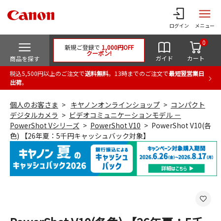
ログイン
メニュー
0
新規ご登録で
1,000円OFF
クーポン!
ガイド
カート
商品を探す
税込5,500円以上のご注文で
送料無料
。13時までのご注文で
最短翌営業日
出荷
。
個人のお客さま
キヤノンオンラインショップ
コンパクト
デジタルカメラ
ビデオコミュニケーションモデル －
PowerShot Vシリーズ
PowerShot V10
PowerShot V10(各
色) 【26年夏：5千円キャッシュバック対象】