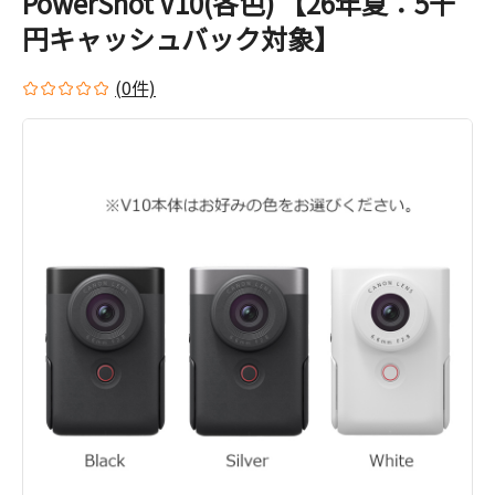
PowerShot V10(各色) 【26年夏：5千
円キャッシュバック対象】
(0件)