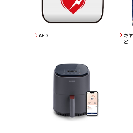
AED
キ
ど