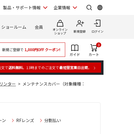
製品・サポート情報
企業情報
ショールーム
会員
オンライン
新規登録
ログイン
ショップ
0
新規ご登録で
1,000円OFF
クーポン!
ガイド
カート
注文で
送料無料
。13時までのご注文で
最短翌営業日出荷
。
リンター
メンテナンスカバー（対象機種：
ーン
RFレンズ
分割払い