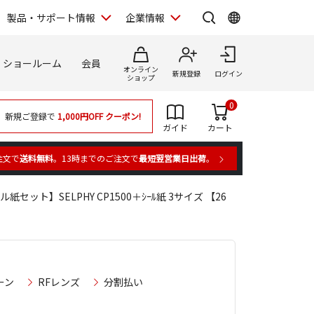
製品・サポート情報
企業情報
ショールーム
会員
オンライン
新規登録
ログイン
ショップ
0
新規ご登録で
1,000円OFF
クーポン!
ガイド
カート
注文で
送料無料
。13時までのご注文で
最短翌営業日出荷
。
紙セット】SELPHY CP1500＋ｼｰﾙ紙 3サイズ 【26
ーン
RFレンズ
分割払い