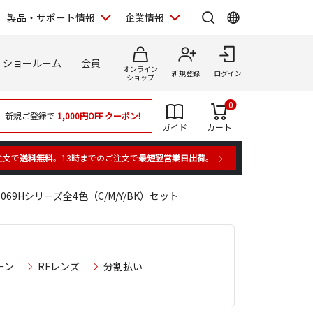
製品・サポート情報
企業情報
ショールーム
会員
オンライン
新規登録
ログイン
ショップ
0
新規ご登録で
1,000円OFF
クーポン!
ガイド
カート
注文で
送料無料
。13時までのご注文で
最短翌営業日出荷
。
9Hシリーズ全4色（C/M/Y/BK）セット
ーン
RFレンズ
分割払い