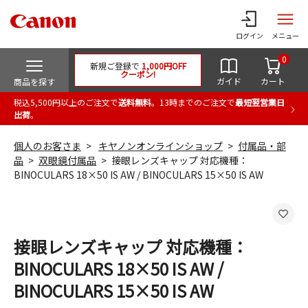
ログイン
メニュー
0
新規ご登録で
1,000円OFF
クーポン!
ガイド
カート
商品を探す
税込5,500円以上のご注文で
送料無料
。13時までのご注文で
最短翌営業日
出荷
。
個人のお客さま
キヤノンオンラインショップ
付属品・部
品
双眼鏡付属品
接眼レンズキャップ 対応機種：
BINOCULARS 18×50 IS AW / BINOCULARS 15×50 IS AW
接眼レンズキャップ 対応機種：
BINOCULARS 18×50 IS AW /
BINOCULARS 15×50 IS AW