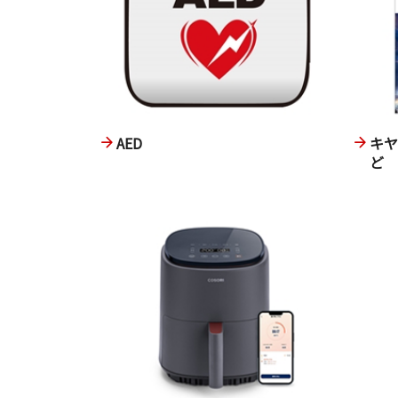
AED
キ
ど