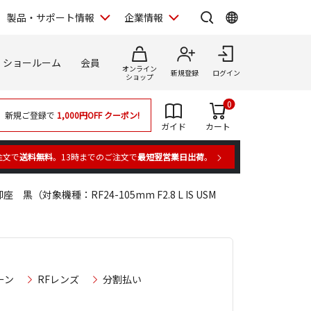
製品・サポート情報
企業情報
ショールーム
会員
オンライン
新規登録
ログイン
ショップ
0
新規ご登録で
1,000円OFF
クーポン!
ガイド
カート
注文で
送料無料
。13時までのご注文で
最短翌営業日出荷
。
座 黒（対象機種：RF24-105mm F2.8 L IS USM
ーン
RFレンズ
分割払い