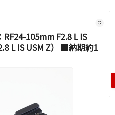
-105mm F2.8 L IS
2.8 L IS USM Z） ■納期約1