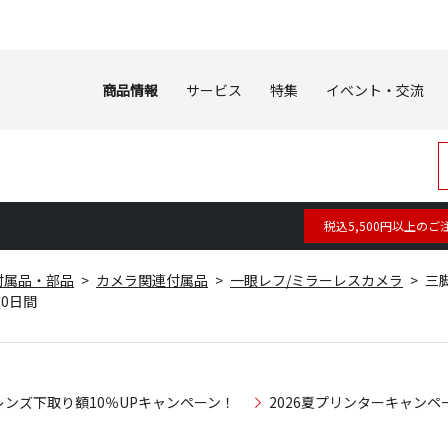
商品情報
サービス
特集
イベント・交流
税込5,500円以上のご
付属品・部品
カメラ関連付属品
一眼レフ/ミラーレスカメラ
三脚
～10日間
レンズ下取り額10％UPキャンペーン！
2026夏プリンターキャンペ