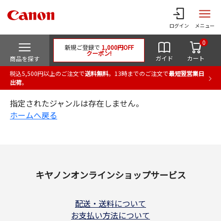
ログイン
メニュー
0
新規ご登録で
1,000円OFF
クーポン!
ガイド
カート
商品を探す
税込5,500円以上のご注文で
送料無料
。13時までのご注文で
最短翌営業日
出荷
。
指定されたジャンルは存在しません。
ホームへ戻る
キヤノンオンラインショップサービス
配送・送料について
お支払い方法について